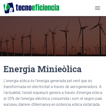
T
O
G
G
L
E
N
A
V
I
G
A
Energia Minieòlica
T
I
O
N
L’energia eòlica és l’energia generada pel vent que és
transformada en electricitat a través de aerogeneradors. A
l’actualitat, l’estat espanyol genera a través d’energia eòlica
el 20% de l’energia elèctrica consumida i som el segon país
europeu darrere d’Alemanya en potencia eòlica instal·lada.